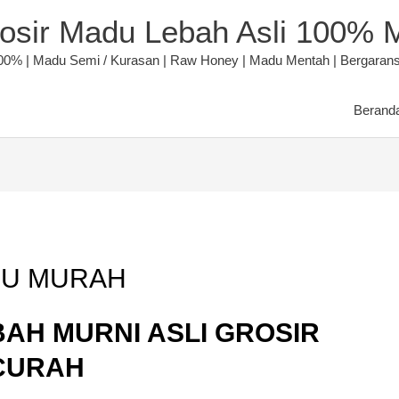
rosir Madu Lebah Asli 100% 
00% | Madu Semi / Kurasan | Raw Honey | Madu Mentah | Bergaransi 
Berand
DU MURAH
AH MURNI ASLI GROSIR
CURAH