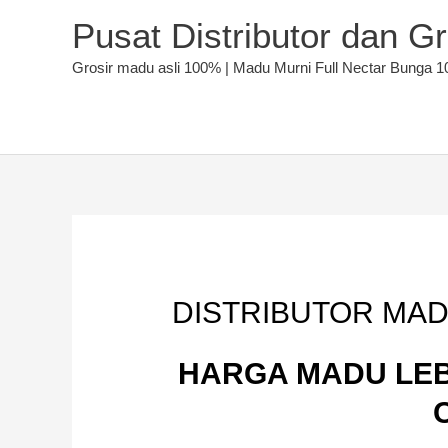
Lewati
Pusat Distributor dan G
ke
konten
Grosir madu asli 100% | Madu Murni Full Nectar Bunga 1
DISTRIBUTOR MA
HARGA MADU LEB