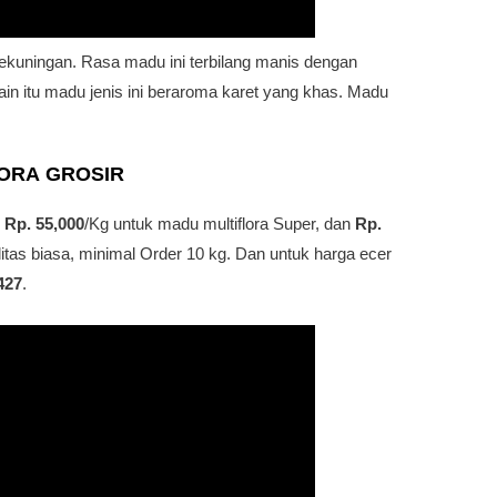
kekuningan. Rasa madu ini terbilang manis dengan
ain itu madu jenis ini beraroma karet yang khas. Madu
FORA
GROSIR
h
Rp. 55,000
/Kg untuk madu multiflora Super, dan
Rp.
litas biasa, minimal Order 10 kg. Dan untuk harga ecer
427
.