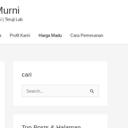
Murni
| Teruji Lab
a
Profil Kami
Harga Madu
Cara Pemesanan
cari
C
a
r
i
u
Top Posts & Halaman