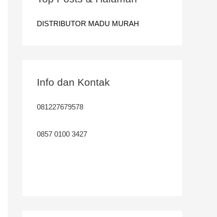
n
t
DISTRIBUTOR MADU MURAH
u
k
:
Info dan Kontak
081227679578
0857 0100 3427