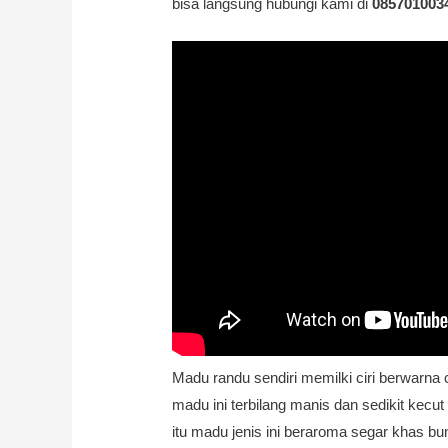
bisa langsung hubungi kami di
085701003
Madu randu sendiri memilki ciri berwarna
madu ini terbilang manis dan sedikit kecut
itu madu jenis ini beraroma segar khas b