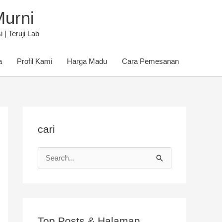
Murni
| Teruji Lab
a
Profil Kami
Harga Madu
Cara Pemesanan
cari
C
a
r
i
u
Top Posts & Halaman