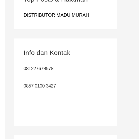
n
t
DISTRIBUTOR MADU MURAH
u
k
:
Info dan Kontak
081227679578
0857 0100 3427