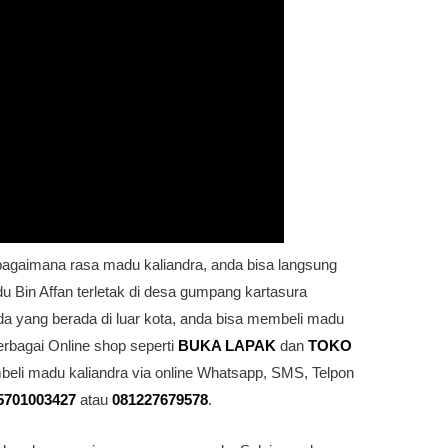
agaimana rasa madu kaliandra, anda bisa langsung
u Bin Affan terletak di desa gumpang kartasura
a yang berada di luar kota, anda bisa membeli madu
erbagai Online shop seperti
BUKA LAPAK
dan
TOKO
beli madu kaliandra via online Whatsapp, SMS, Telpon
5701003427
atau
081227679578
.