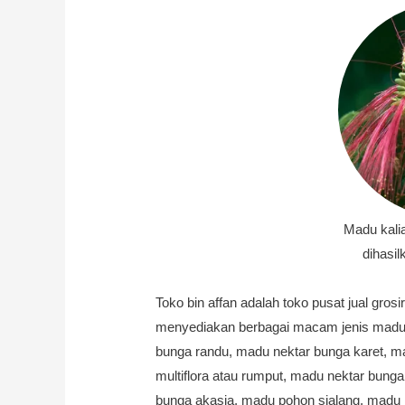
Madu kali
dihasil
Toko bin affan adalah toko pusat jual gros
menyediakan berbagai macam jenis madu a
bunga randu, madu nektar bunga karet, m
multiflora atau rumput, madu nektar bun
bunga akasia, madu pohon sialang, madu 