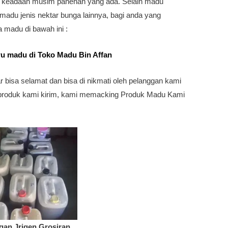
i keadaan musim panenan yang ada. Selain madu
adu jenis nektar bunga lainnya, bagi anda yang
a madu di bawah ini :
ru madu di Toko Madu Bin Affan
bisa selamat dan bisa di nikmati oleh pelanggan kami
m produk kami kirim, kami memacking Produk Madu Kami
gan Jrigen Grosiran