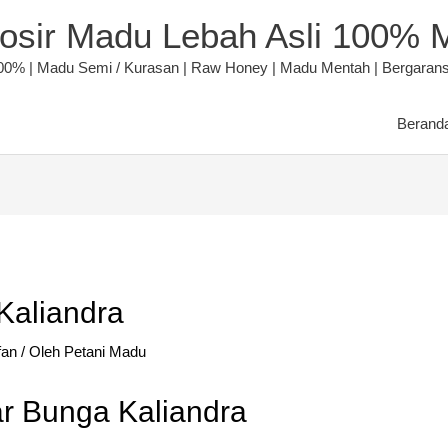
rosir Madu Lebah Asli 100% 
00% | Madu Semi / Kurasan | Raw Honey | Madu Mentah | Bergaransi 
Berand
Kaliandra
fan
/ Oleh
Petani Madu
r Bunga Kaliandra