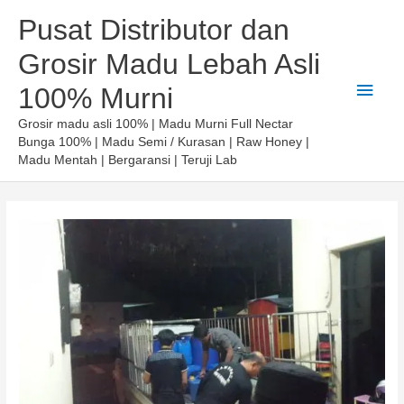
Lewati
Pusat Distributor dan
ke
Grosir Madu Lebah Asli
konten
Men
100% Murni
Utam
Grosir madu asli 100% | Madu Murni Full Nectar
Bunga 100% | Madu Semi / Kurasan | Raw Honey |
Madu Mentah | Bergaransi | Teruji Lab