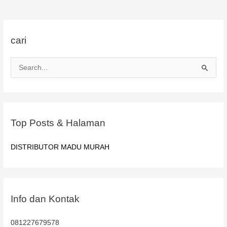
cari
C
a
r
i
u
Top Posts & Halaman
n
t
DISTRIBUTOR MADU MURAH
u
k
:
Info dan Kontak
081227679578