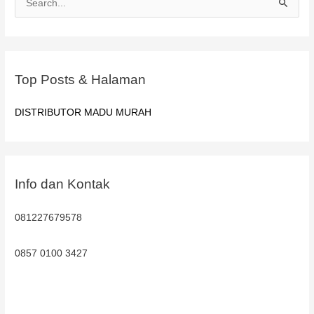
a
r
i
u
Top Posts & Halaman
n
t
DISTRIBUTOR MADU MURAH
u
k
:
Info dan Kontak
081227679578
0857 0100 3427