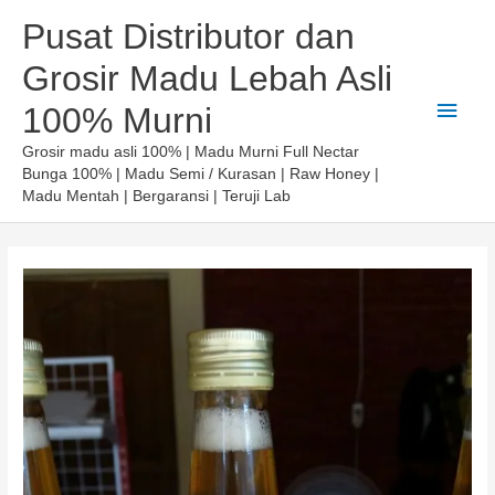
Lewati
Pusat Distributor dan
ke
Grosir Madu Lebah Asli
konten
Men
100% Murni
Utam
Grosir madu asli 100% | Madu Murni Full Nectar
Bunga 100% | Madu Semi / Kurasan | Raw Honey |
Madu Mentah | Bergaransi | Teruji Lab