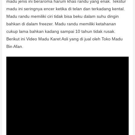
madu jenis ini beraroma harum khas randu yang enak. Tekstur
madu ini seringnya encer ketika di telan dan terkadang kental.
Madu randu memiliki ciri tidak bisa beku dalam suhu dingin
bahkan di dalam freezer. Madu randu memiliki ketahanan
cukup lama bahkan kadang sampai 10 tahun tidak rusak.
Berikut ini Video Madu Karet Asli yang di jual oleh Toko Madu
Bin Afan.