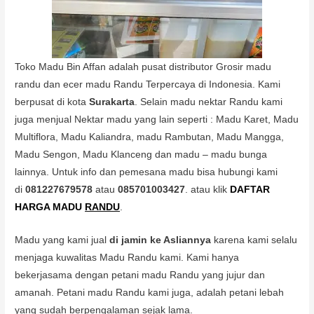
Toko Madu Bin Affan adalah pusat distributor Grosir madu
randu dan ecer madu Randu Terpercaya di Indonesia. Kami
berpusat di kota
Surakarta
. Selain madu nektar Randu kami
juga menjual Nektar madu yang lain seperti : Madu Karet, Madu
Multiflora, Madu Kaliandra, madu Rambutan, Madu Mangga,
Madu Sengon, Madu Klanceng dan madu – madu bunga
lainnya. Untuk info dan pemesana madu bisa hubungi kami
di
081227679578
atau
085701003427
. atau klik
DAFTAR
HARGA MADU
RANDU
.
Madu yang kami jual
di jamin ke Asliannya
karena kami selalu
menjaga kuwalitas Madu Randu kami. Kami hanya
bekerjasama dengan petani madu Randu yang jujur dan
amanah. Petani madu Randu kami juga, adalah petani lebah
yang sudah berpengalaman sejak lama.