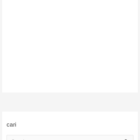
cari
C